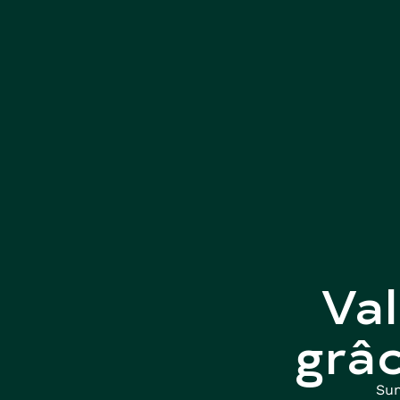
Va
grâc
Sun