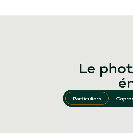
Le phot
én
Particuliers
Coprop