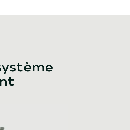
osystème
ent