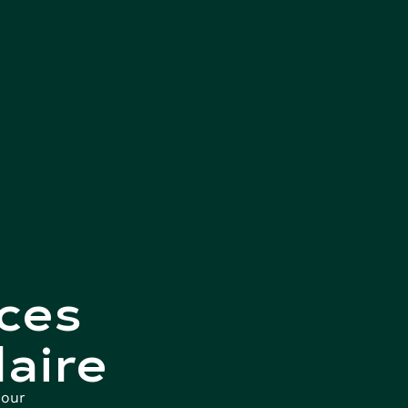
ces
laire
pour